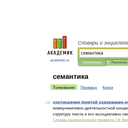
Словари и энциклоп
academic.ru
Толкования
Переводы
семантика
Толкование
Перевод
Книги
соотношение понятий содержание-
131
коммуникативно деятельностной конце
структуру текста и его ассоциативно 
Словарь лингвистических терминов Т.В. Же