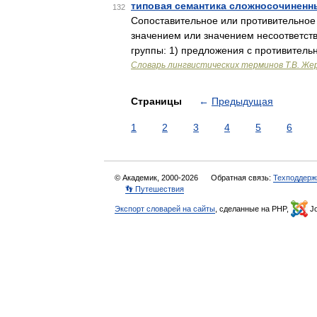
типовая семантика сложносочиненн
132
Сопоставительное или противительное
значением или значением несоответст
группы: 1) предложения с противител
Словарь лингвистических терминов Т.В. Же
Страницы
←
Предыдущая
1
2
3
4
5
6
© Академик, 2000-2026
Обратная связь:
Техподдерж
👣 Путешествия
Экспорт словарей на сайты
, сделанные на PHP,
Jo