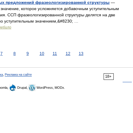
ых предложений фразеологизированной структуры
—
 значение, которое усложняется добавочным уступительным
вия. ССП фразеологизированной структуры делятся на две
ьно уступительным значением,&#8230; …
ребило
7
8
9
10
11
12
13
ка
,
Реклама на сайте
18+
omla,
Drupal,
WordPress, MODx.