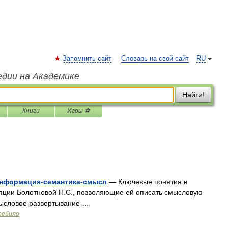
Запомнить сайт
Словарь на свой сайт
RU
едии на Академике
Найти!
Книги
Игры ⚽
информация-семантика-смысл
— Ключевые понятия в
пции Болотновой Н.С., позволяющие ей описать смысловую
смысловое развертывание …
ребило